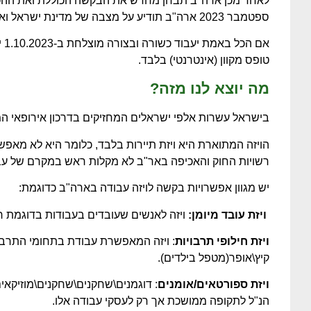
לאחר מכן ארה"ב תבחן מחדש את הבקשה הכוללת ואת ההטמ
ספטמבר 2023 ארה"ב תודיע על מצבה של מדינת ישראל ואם בקשתה מאושרת או לא.
אם
טופס מקוון (אינטרנטי) בלבד.
מה יוצא לנו מזה?
בישראל עשרות אלפי ישראלים המחזיקים בדרכון אירופאי ה
הויזה המתוארת היא ויזת תיירות בלבד, כלומר היא לא מאפ
רשויות החוק והאכיפה באר"ב לא מקלות ראש במקרם של עב
יש מגוון אפשרויות בקשה לויזה עבודה בארה"ב כדוגמת:
ויזת עובד מיומן:
ויזה לאנשים שעובדים בעבודות בדוגמת ר
ויזת חילופי תרבויות
: ויזה המאפשרת עבודת בתחומי התרבות
קיץ\אופר(מטפל בילדים).
ויזת ספורטאים/אומנים
: דוגמנים\שחקנים\שחקנים\מוזיקאי
הנ"ל לתקופה ממושכת אך רק לעסקי עבודה אלו.