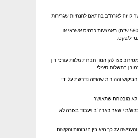
 לויזה לארה"ב בהתאם להנחיות שגרירות
ביצוע תשלום אגרת הויזה לשגרירות ארה"ב (160$, כ-580 ש"ח) באמצעות כרטיס אשראי או
ייל/פקס.
ד הישראלי מסירוב צצו להן המון חברות מלוות עורכי דין
מובן בתשלום סימלי.
בעקבות רמות הביקוש וההירות שהויזה נדרשת על ידי
בקש/ת יישאר בארה"ב ויעבוד בצורה לא
והענישה על כך היא בין הגבוהות והקשות